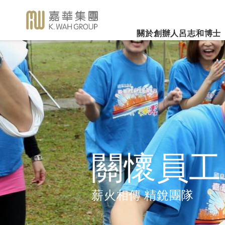
關於創辦人呂志和博士
業務概覽
企業社會責任
新聞焦
事業里程
集團簡介
嘉華國際集團有限公司
企業文化
深切懷念呂志和
（股份代號：00173）
博士 - 消息發布
詳細履歷
嘉華故事
事業發展
2026年3
樂助社群
銀河娛樂集團有限公司
「一嘉人」專欄
創辦人呂志和博士簡介
工作與生活平衡
（股份代號：00027）
嘉華國際公
環境保護
新聞稿
管理層
職位空缺
投資者聯繫
業績業務
支持教育
《嘉天下通訊》
及專題故事
推廣文康
更多內容
關懷員工
影片庫
關懷員工
圖片庫
環境、社會及管治報告
房地產
薪火相傳 精銳團隊
媒體查詢