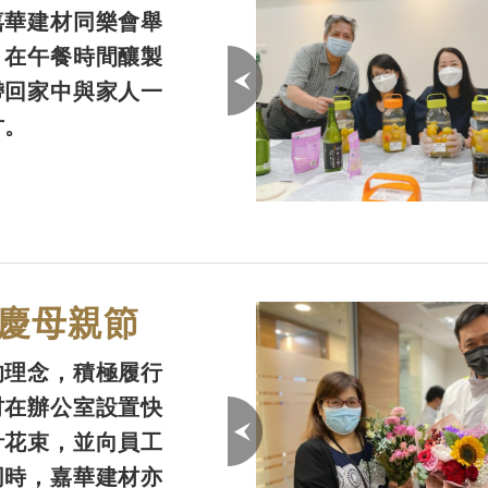
嘉華建材同樂會舉
，在午餐時間釀製
帶回家中與家人一
甘。
慶母親節
的理念，積極履行
材在辦公室設置快
計花束，並向員工
同時，嘉華建材亦