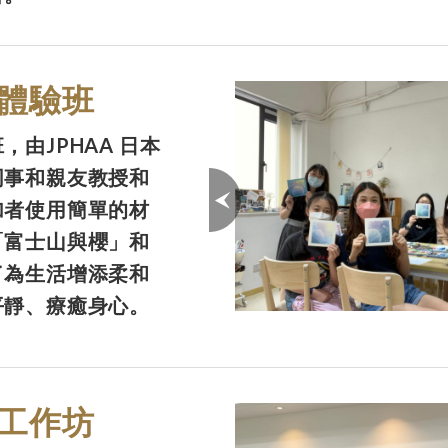
體驗班
由JPHAA 日本
同事和親友教授和
加者使用簡單的材
「富士山與櫻」和
了為生活增添柔和
平靜、療癒身心。
工作坊