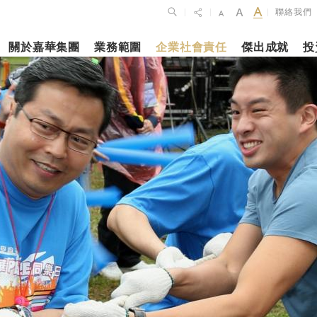
聯絡我們
|
|
|
關於嘉華集團
業務範圍
企業社會責任
傑出成就
投
點
新聞焦點
月27日
2023年10月1
2026年2月26
佈2025年全年
上海交通大學
銀娛公佈202
維持平穩發展
志和科學園」
及全年業績
揭幕
更多內容
更多內容
娛樂休閒
酒店