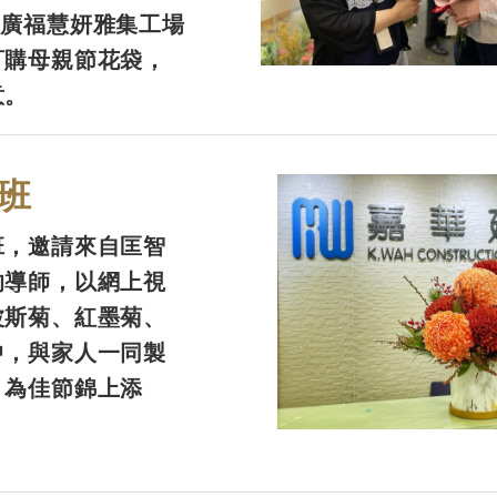
智廣福慧妍雅集工場
訂購母親節花袋，
意。
班
班，邀請來自匡智
的導師，以網上視
波斯菊、紅墨菊、
中，與家人一同製
，為佳節錦上添