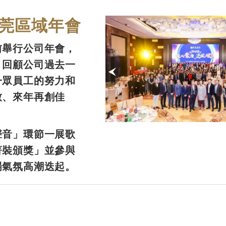
莞區域年會
前舉行公司年會，
，回顧公司過去一
一眾員工的努力和
致、來年再創佳
聲音」環節一展歌
著裝頒獎」並參與
場氣氛高潮迭起。
載入更多內容