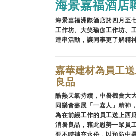
海景嘉福酒店
海景嘉福洲際酒店於四月至
工作坊、大笑瑜伽工作坊、
連串活動，讓同事更了解精
嘉華建材為員工送
良品
酷熱天氣持續，中暑機會大
同樂會盡展「一嘉人」精神
為在前綫工作的員工送上西
消暑良品，藉此慰勞一眾員
要不時補充水份，以預防中