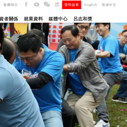
集團簡介
聲明啟事
English
简体中文
|
|
|
資者關係
就業資料
媒體中心
呂志和獎
9日
日
「呂
5年第四季度
正式
建築材料