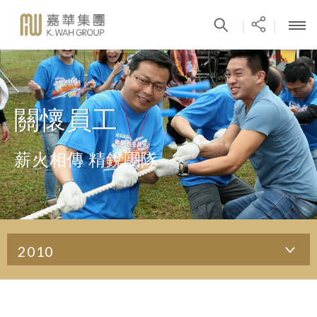
|
|
關懷員工
薪火相傳 精銳團隊
2010