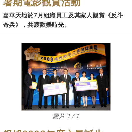
暑期電影觀賞活動
嘉華天地於7月組織員工及其家人觀賞《反斗
奇兵》，共渡歡樂時光。
圖片 1 / 1