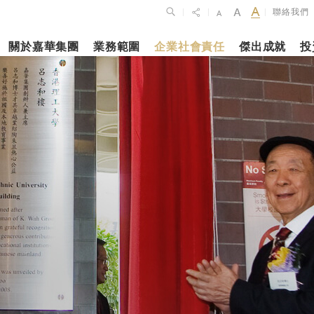
聯絡我們
|
|
|
關於嘉華集團
業務範圍
企業社會責任
傑出成就
投
點
新聞焦點
月27日
2023年10月1
2026年2月26
佈2025年全年
上海交通大學
銀娛公佈202
維持平穩發展
志和科學園」
及全年業績
揭幕
更多內容
更多內容
娛樂休閒
酒店