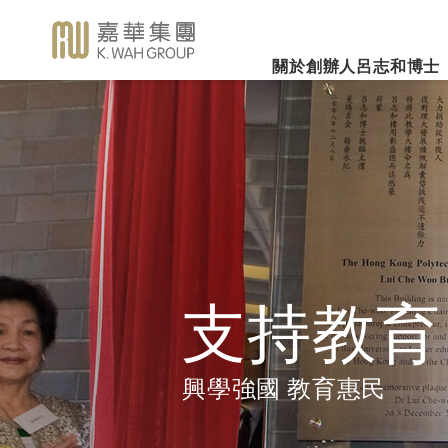
關於創辦人呂志和博士
業務概覽
企業社會責任
新聞焦
事業里程
集團簡介
嘉華國際集團有限公司
企業文化
深切懷念呂志和
（股份代號：00173）
博士 - 消息發布
詳細履歷
嘉華故事
事業發展
2026年3
樂助社群
銀河娛樂集團有限公司
「一嘉人」專欄
創辦人呂志和博士簡介
工作與生活平衡
（股份代號：00027）
嘉華國際公
環境保護
新聞稿
管理層
職位空缺
投資者聯繫
業績業務
支持教育
《嘉天下通訊》
及專題故事
推廣文康
更多內容
支持教育
影片庫
關懷員工
圖片庫
環境、社會及管治報告
房地產
興學強國 教育惠民
媒體查詢