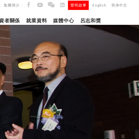
集團簡介
聲明啟事
English
简体中文
|
|
|
資者關係
就業資料
媒體中心
呂志和獎
9日
日
「呂
5年第四季度
正式
建築材料