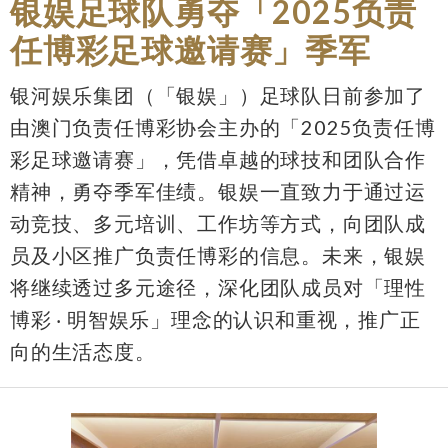
银娱足球队勇夺「2025负责
任博彩足球邀请赛」季军
银河娱乐集团（「银娱」）足球队日前参加了
由澳门负责任博彩协会主办的「2025负责任博
彩足球邀请赛」，凭借卓越的球技和团队合作
精神，勇夺季军佳绩。银娱一直致力于通过运
动竞技、多元培训、工作坊等方式，向团队成
员及小区推广负责任博彩的信息。未来，银娱
将继续透过多元途径，深化团队成员对「理性
博彩 ‧ 明智娱乐」理念的认识和重视，推广正
向的生活态度。