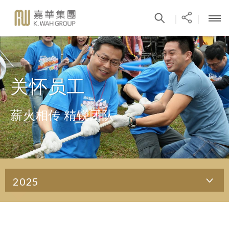
|
|
关怀员工
薪火相传 精锐团队
2025