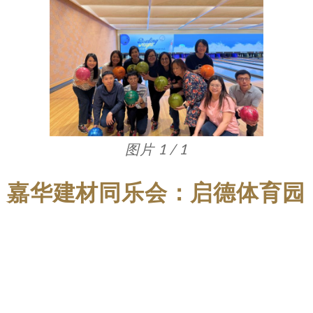
图片 1 / 1
嘉华建材同乐会：启德体育园
保龄球之夜
嘉华建材同乐会近日于启德体育园的全新保龄
球中心举办了一场保龄球之夜。同事们在轻松
愉快的氛围中享受打保龄球的乐趣，搭配美味