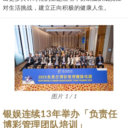
对生活挑战，建立正向积极的健康人生。
图片 1 / 1
银娱连续13年举办「负责任
博彩管理团队培训」