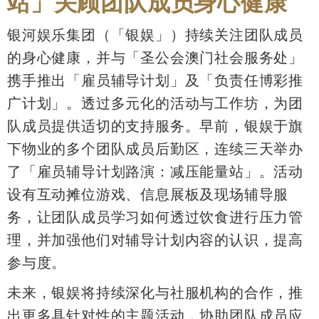
站」关顾团队成员身心健康
银河娱乐集团（「银娱」）持续关注团队成员
的身心健康，并与「圣公会澳门社会服务处」
携手推出「雇员辅导计划」及「负责任博彩推
广计划」。透过多元化的活动与工作坊，为团
队成员提供适切的支持服务。早前，银娱于旗
下物业的多个团队成员后勤区，连续三天举办
了「雇员辅导计划路演：减压能量站」。活动
设有互动摊位游戏、信息展板及现场辅导服
务，让团队成员学习如何透过饮食进行压力管
理，并加强他们对辅导计划内容的认识，提高
参与度。
未来，银娱将持续深化与社服机构的合作，推
出更多具针对性的主题活动，协助团队成员应