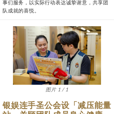
事们服务，以实际行动表达诚挚谢意，共享团
队成就的喜悦。
图片 1 / 1
银娱连手圣公会设「减压能量