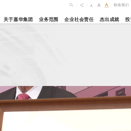
联络我们
|
|
|
关于嘉华集团
业务范围
企业社会责任
杰出成就
投
点
新闻焦点
月27日
2023年10月1
2026年2月26
布2025年全年
上海交通大学
银娱公布202
维持平稳发展
志和科学园」
及全年业绩
揭幕
更多内容
更多内容
娱乐休闲
酒店