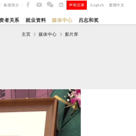
集团简介
声明启事
English
繁體中文
|
|
|
资者关系
就业资料
媒体中心
吕志和奖
主页
媒体中心
影片库
9日
日
「吕
5年第四季度
正式
建筑材料