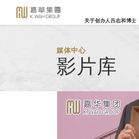
关于创办人吕志和博士
业务概览
企业社会责任
新闻焦
事业里程
集团简介
嘉华国际集团有限公司
企业文化
深切怀念吕志和
（股份代号：00173）
博士 - 消息发布
详细履历
嘉华故事
事业发展
媒体中心
2026年3
乐助社群
银河娱乐集团有限公司
「一嘉人」专栏
影片库
创办人吕志和博士简介
工作与生活平衡
（股份代号：00027）
嘉华国际公
环境保护
新闻稿
管理层
职位空缺
投资者联系
业绩业务
支持教育
《嘉天下通讯》
及专题故事
推广文康
更多内容
影片库
关怀员工
图片库
环境、社会及管治报告
房地产
媒体查询