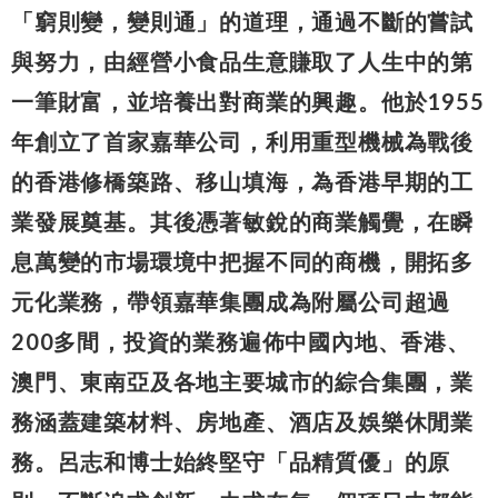
「窮則變，變則通」的道理，通過不斷的嘗試
與努力，由經營小食品生意賺取了人生中的第
一筆財富，並培養出對商業的興趣。他於1955
年創立了首家嘉華公司，利用重型機械為戰後
的香港修橋築路、移山填海，為香港早期的工
業發展奠基。其後憑著敏銳的商業觸覺，在瞬
息萬變的市場環境中把握不同的商機，開拓多
元化業務，帶領嘉華集團成為附屬公司超過
200多間，投資的業務遍佈中國內地、香港、
澳門、東南亞及各地主要城市的綜合集團，業
務涵蓋建築材料、房地產、酒店及娛樂休閒業
務。呂志和博士始終堅守「品精質優」的原