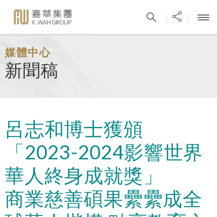
|
|
媒體中心
新聞稿
呂志和博士獲頒
「2023-2024影響世界
華人終身成就獎」
商業慈善碩果纍纍成全