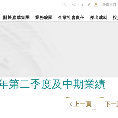
聯絡我們
|
|
|
關於嘉華集團
業務範圍
企業社會責任
傑出成就
投
點
新聞焦點
月27日
2023年10月1
2026年2月26
佈2025年全年
上海交通大學
銀娛公佈202
維持平穩發展
志和科學園」
及全年業績
揭幕
更多內容
2年第二季度及中期業績
更多內容
娛樂休閒
酒店
上一頁
下一