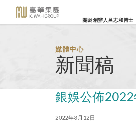
關於創辦人呂志和博士
業務概覽
企業社會責任
新聞焦
事業里程
集團簡介
嘉華國際集團有限公司
企業文化
深切懷念呂志和
（股份代號：00173）
博士 - 消息發布
詳細履歷
嘉華故事
事業發展
媒體中心
2026年3
樂助社群
銀河娛樂集團有限公司
「一嘉人」專欄
新聞稿
創辦人呂志和博士簡介
工作與生活平衡
（股份代號：00027）
嘉華國際公
環境保護
新聞稿
管理層
職位空缺
投資者聯繫
業績業務
支持教育
《嘉天下通訊》
及專題故事
推廣文康
更多內容
銀娛公佈202
影片庫
關懷員工
圖片庫
環境、社會及管治報告
房地產
2022年8月12日
媒體查詢