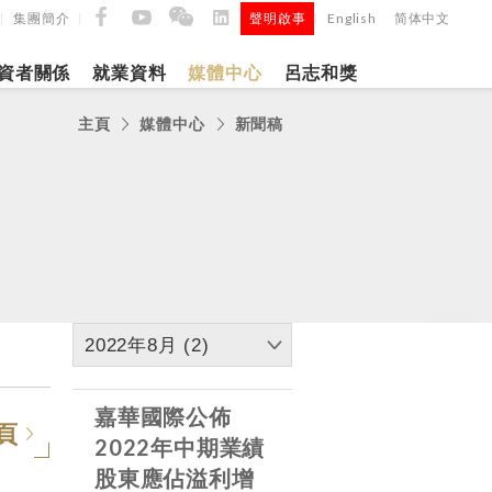
集團簡介
聲明啟事
English
简体中文
|
|
|
資者關係
就業資料
媒體中心
呂志和獎
主頁
媒體中心
新聞稿
9日
日
「呂
5年第四季度
正式
2022年8月 (2)
建築材料
嘉華國際公佈
頁
2022年中期業績
股東應佔溢利增