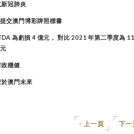
抗新冠肺炎
日前提交澳門博彩牌照標書
TDA 為虧損 4 億元， 對比 2021 年第二季度為 11
億元
財政穩健
資於澳門未來
上一頁
下一