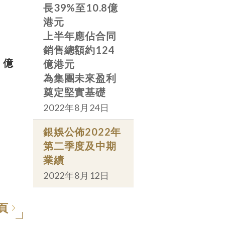
長39%至10.8億
港元
上半年應佔合同
銷售總額約124
 億
億港元
為集團未來盈利
奠定堅實基礎
2022年8月24日
銀娛公佈2022年
第二季度及中期
業績
2022年8月12日
頁