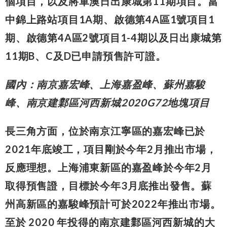
個項目，以及將軍澳日出康城第11期項目。當
中錦上路站項目1A期、啟德第4A區1號項目1
期、啟德第4A區2號項目1-4期以及日出康城第
11期B、C及D已申請預售許可證。
國內：南京嘉宏峰、上海嘉盈峰、蘇州嘉駿
峰、南京建鄴區河西新城
2020G72
地塊項目
長三角方面，位於南京江寧區的嘉宏峰已於
2021年底竣工，項目剛於今年2月推出市場，
反應理想。上海浦東新區的嘉盈峰於今年2月
取得預售證，目標於今年3月底推出發售。蘇
州高新區的嘉駿峰預計可於2022年推出市場。
至於 2020 年投得的南京建鄴區河西新城的大