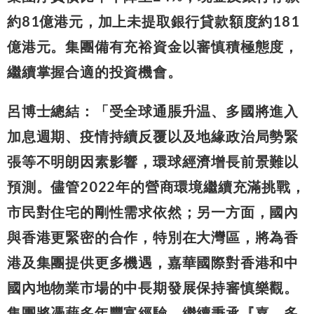
約81億港元，加上未提取銀行貸款額度約181
億港元。集團備有充裕資金以審慎積極態度，
繼續掌握合適的投資機會。
呂博士總結：「受全球通脹升温、多國將進入
加息週期、疫情持續反覆以及地緣政治局勢緊
張等不明朗因素影響，環球經濟增長前景難以
預測。儘管2022年的營商環境繼續充滿挑戰，
市民對住宅的剛性需求依然；另一方面，國內
與香港更緊密的合作，特別在大灣區，將為香
港及集團提供更多機遇，嘉華國際對香港和中
國內地物業市場的中長期發展保持審慎樂觀。
集團將憑藉多年豐富經驗，繼續秉承『嘉．多