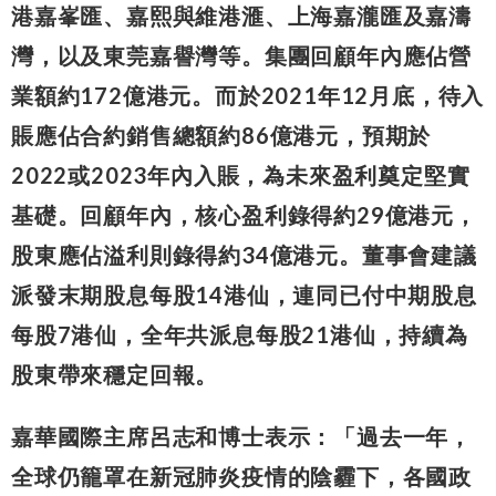
港嘉峯匯、嘉熙與維港滙、上海嘉瀧匯及嘉濤
灣，以及東莞嘉譽灣等。集團回顧年內應佔營
業額約172億港元。而於2021年12月底，待入
賬應佔合約銷售總額約86億港元，預期於
2022或2023年內入賬，為未來盈利奠定堅實
基礎。回顧年內，核心盈利錄得約29億港元，
股東應佔溢利則錄得約34億港元。董事會建議
派發末期股息每股14港仙，連同已付中期股息
每股7港仙，全年共派息每股21港仙，持續為
股東帶來穩定回報。
嘉華國際主席呂志和博士表示：「過去一年，
全球仍籠罩在新冠肺炎疫情的陰霾下，各國政