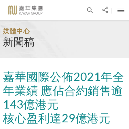
|
|
媒體中心
新聞稿
嘉華國際公佈2021年全
年業績 應佔合約銷售逾
143億港元
核心盈利達29億港元