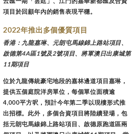
云匯一期「雲廷」、江門的嘉華新都匯及合資
項目於回顧年內的銷售表現平穩。
2022年推出多個優質項目
香港
：
九龍嘉琳、元朗屯馬線錦上路站項目、
啟德第
4A
區
1
號及
2
號項目、將軍澳日出康城第
11
期項目
位於九龍傳統豪宅地段的嘉林邊道項目嘉琳，
提供五個庭院洋房單位，每個單位面積逾
4,000平方呎，預計今年第二季以現樓形式推
出招標。此外，多個合資項目將陸續登場，包
括元朗屯馬線錦上路站項目、啟德原跑道區兩