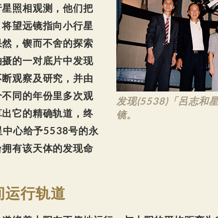
行星照相观测，他们把
，将望远镜指向小行星
果然，锲而不舍的探索
拍摄的一对底片中发现
不断观察及研究，并由
个不同的年份里多次观
发现(5538)「呂志
算出它的精确轨道，终
镜。
星中心给予5538号的永
台拥有该天体的发现命
间运行轨道