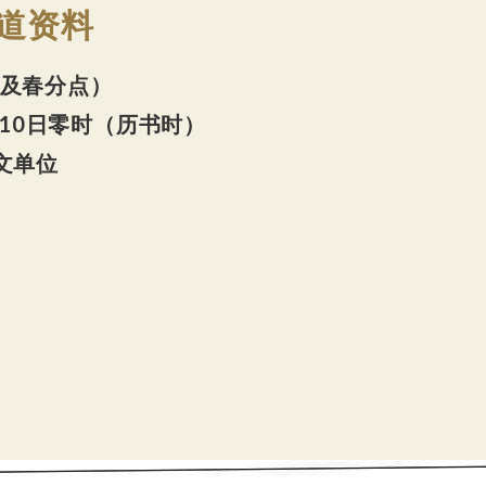
轨道资料
黄道及春分点）
月10日零时（历书时）
天文单位