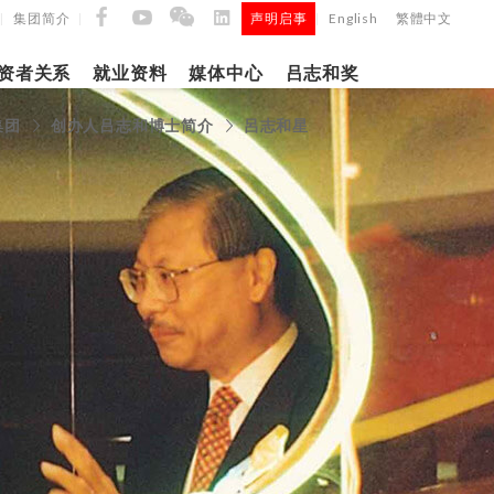
集团简介
声明启事
English
繁體中文
|
|
|
资者关系
就业资料
媒体中心
吕志和奖
集团
创办人吕志和博士简介
呂志和星
9日
日
「吕
5年第四季度
正式
建筑材料