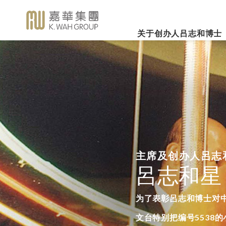
关于创办人吕志和博士
业务概览
企业社会责任
新闻焦
事业里程
集团简介
嘉华国际集团有限公司
企业文化
深切怀念吕志和
（股份代号：00173）
博士 - 消息发布
详细履历
嘉华故事
事业发展
2026年3
乐助社群
银河娱乐集团有限公司
「一嘉人」专栏
创办人吕志和博士简介
工作与生活平衡
（股份代号：00027）
嘉华国际公
环境保护
新闻稿
管理层
职位空缺
投资者联系
业绩业务
支持教育
《嘉天下通讯》
及专题故事
推广文康
更多内容
主席及创办人呂志
影片库
关怀员工
呂志和星
图片库
环境、社会及管治报告
房地产
媒体查询
为了表彰呂志和博士对
文台特别把编号5538