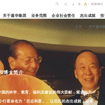
联络我们
|
|
|
关于嘉华集团
业务范围
企业社会责任
杰出成就
投
点
新闻焦点
主页
关于嘉华
月27日
2023年10月1
2026年2月26
布2025年全年
上海交通大学
银娱公布202
维持平稳发展
志和科学园」
及全年业绩
揭幕
更多内容
和博士简介
更多内容
娱乐休闲
酒店
中国的科学、教育、福利及建设的伟大贡献，紫金山天
的小行星命名为「呂志和星」，让呂氏的杰出成就，扬名