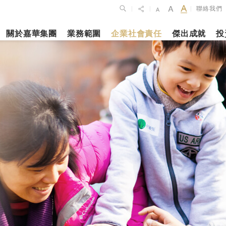
聯絡我們
|
|
|
關於嘉華集團
業務範圍
企業社會責任
傑出成就
投
點
新聞焦點
月27日
2023年10月1
2026年2月26
佈2025年全年
上海交通大學
銀娛公佈202
維持平穩發展
志和科學園」
及全年業績
揭幕
更多內容
更多內容
娛樂休閒
酒店