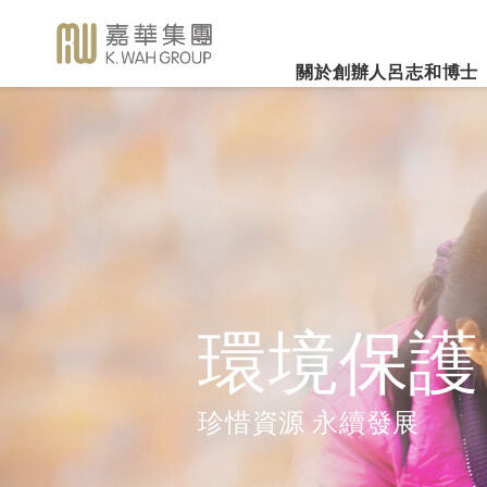
關於創辦人呂志和博士
業務概覽
企業社會責任
新聞焦
事業里程
集團簡介
嘉華國際集團有限公司
企業文化
深切懷念呂志和
（股份代號：00173）
博士 - 消息發布
詳細履歷
嘉華故事
事業發展
2026年3
樂助社群
銀河娛樂集團有限公司
「一嘉人」專欄
創辦人呂志和博士簡介
工作與生活平衡
（股份代號：00027）
嘉華國際公
環境保護
新聞稿
管理層
職位空缺
投資者聯繫
業績業務
支持教育
《嘉天下通訊》
及專題故事
推廣文康
更多內容
環境保護
影片庫
關懷員工
圖片庫
環境、社會及管治報告
房地產
珍惜資源 永續發展
媒體查詢