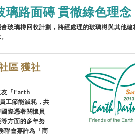
玻璃路面磚 貫徹綠色理念
馬會玻璃樽回收計劃，將經處理的玻璃樽與其他建
念。
社區 獲社
「Earth
鼓勵員工節能減耗，共
華國際憑著關懷員
境等方面的多年努
服務聯會嘉許為「商