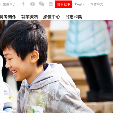
集團簡介
聲明啟事
English
简体中文
|
|
|
資者關係
就業資料
媒體中心
呂志和獎
9日
日
「呂
5年第四季度
正式
建築材料