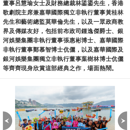
董事呂慧瑜女士及財務總裁林鋈鎏先生，香港
歌劇院主席兼嘉華國際獨立非執行董事黃桂林
先生和藝術總監莫華倫先生，以及一眾政商教
界及傳媒友好，包括前布政司鍾逸傑爵士、銀
河娛樂集團非執行董事張惠彬博士、嘉華國際
非執行董事鄭慕智博士伉儷，以及嘉華國際及
銀河娛樂集團獨立非執行董事葉樹林博士伉儷
等齊齊現身欣賞這部經典之作，場面熱鬧。