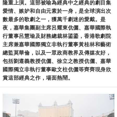
隆重上演。這部被喻為經典中之經典的劇目集
愛情、嫉妒和自由元素於一身，是全球演出次
數最多的歌劇之一，獲萬千劇迷的愛戴。是
夜，嘉華集團副主席呂耀東伉儷、嘉華國際執
行董事呂慧瑜及財務總裁林鋈鎏，香港歌劇院
主席兼嘉華國際獨立非執行董事黃桂林和藝術
總監莫華倫，以及一眾政商教界及傳媒友好，
包括劉遵義教授伉儷、徐立之教授伉儷、嘉華
國際獨立非執行董事歐文柱伉儷等齊齊現身欣
賞這部經典之作，場面熱鬧。