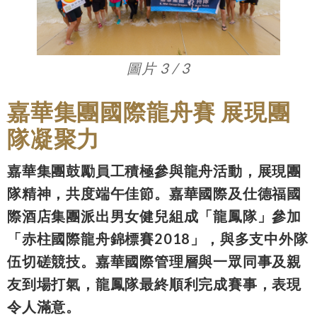
圖片 3 / 3
嘉華集團國際龍舟賽 展現團
隊凝聚力
嘉華集團鼓勵員工積極參與龍舟活動，展現團
隊精神，共度端午佳節。嘉華國際及仕德福國
際酒店集團派出男女健兒組成「龍鳳隊」參加
「赤柱國際龍舟錦標賽2018」，與多支中外隊
伍切磋競技。嘉華國際管理層與一眾同事及親
友到場打氣，龍鳳隊最終順利完成賽事，表現
令人滿意。