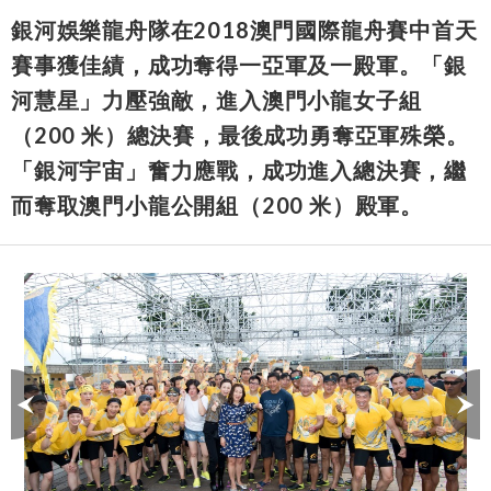
銀河娛樂龍舟隊在2018澳門國際龍舟賽中首天
賽事獲佳績，成功奪得一亞軍及一殿軍。「銀
河慧星」力壓強敵，進入澳門小龍女子組
（200 米）總決賽，最後成功勇奪亞軍殊榮。
「銀河宇宙」奮力應戰，成功進入總決賽，繼
而奪取澳門小龍公開組（200 米）殿軍。