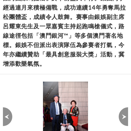
經過連月來積極備戰，成功連續14年勇奪馬拉
松團體盃，成績令人鼓舞。賽事由銀娛副主席
呂耀東先生及一眾嘉賓主持起跑鳴槍儀式，路
線途徑包括「澳門銀河™」等多個澳門著名地
標。銀娛不但派出表演隊伍為參賽者打氣，今
年亦繼續贊助「最具創意服裝大獎」活動，冀
增添歡樂氣氛。