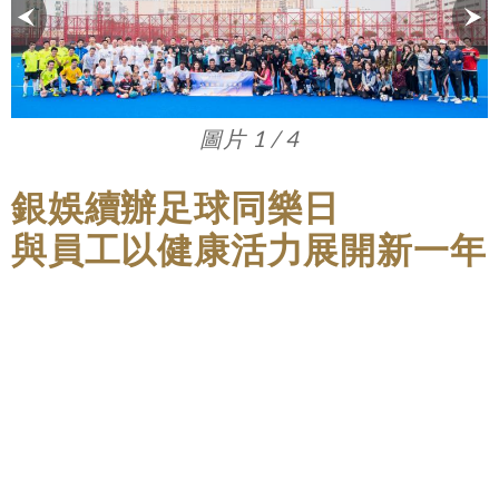
圖片 1 / 4
銀娛續辦足球同樂日
與員工以健康活力展開新一年
銀娛於奧林匹克體育中心運動場舉辦第五屆
「銀娛足球賀歲同樂日」，共吸引逾百名團隊
成員及其親友參與，場面非常熱鬧。當天，綠
茵場上分別上演了「銀娛旺旺賀歲四角賽」及
「銀娛管理層足球表演賽」兩項賽事。參加
「四角賽」的四支隊伍分別來自「澳門銀河