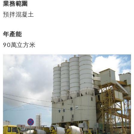
業務範圍
預拌混凝土
年產能
90萬立方米